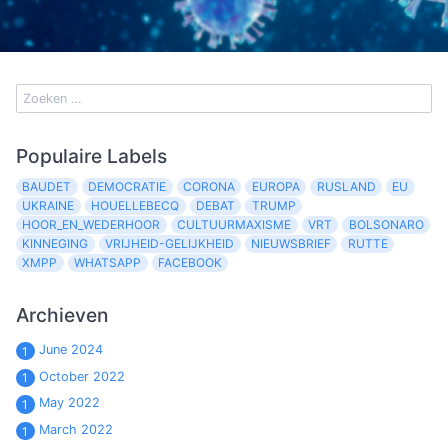
Populaire Labels
BAUDET
DEMOCRATIE
CORONA
EUROPA
RUSLAND
EU
UKRAINE
HOUELLEBECQ
DEBAT
TRUMP
HOOR_EN_WEDERHOOR
CULTUURMAXISME
VRT
BOLSONARO
KINNEGING
VRIJHEID-GELIJKHEID
NIEUWSBRIEF
RUTTE
XMPP
WHATSAPP
FACEBOOK
Archieven
June 2024
1
October 2022
1
May 2022
1
March 2022
1