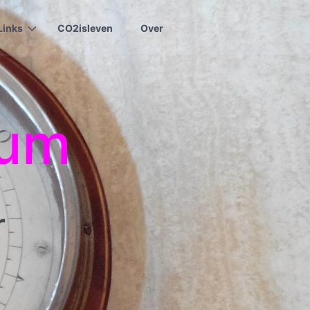
Links
CO2isleven
Over
rum
r