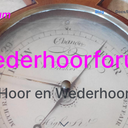
um
Blog
Docs/
derhoorfo
Hoor en Wederhoo