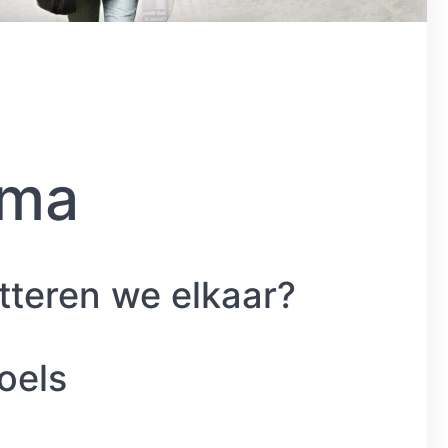
gma
teren we elkaar?
oels