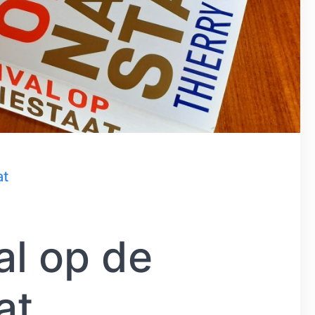
at
l op de
at