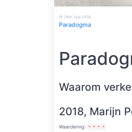
29th Sep 2018
Paradogma
Parado
Waarom verket
2018, Marijn P
Waardering:
* * * *